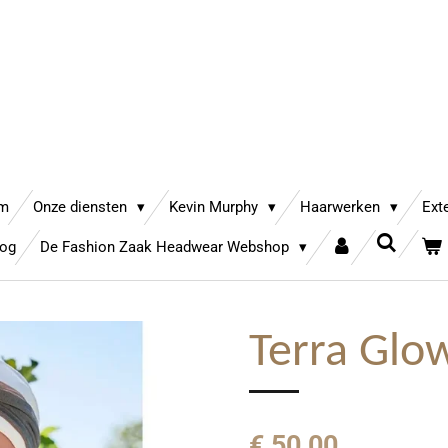
am
Onze diensten
Kevin Murphy
Haarwerken
Ext
log
De Fashion Zaak Headwear Webshop
Terra Glo
€ 50,00