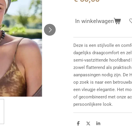
In winkelwagen
Deze is een stijlvolle en com
dagelijks draagcomfort en zel
semi-vastzittende hoofdband b
zowel flatterend als praktisch 
aanpassingen nodig zijn. De H
op zoek is naar een betrouwb
een vleugje elegantie. Het m
of gecombineerd met onze acc
persoonlijkere look.
D
D
S
e
e
h