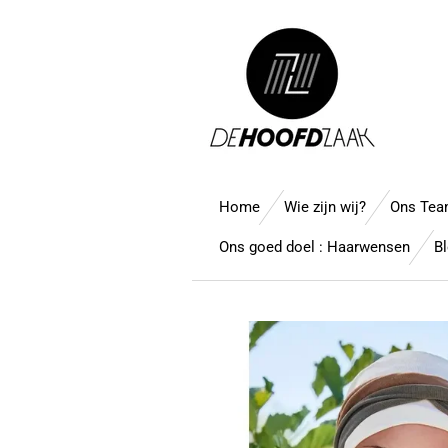
Ga
direct
naar
de
hoofdinhoud
Home
Wie zijn wij?
Ons Te
Ons goed doel : Haarwensen
B