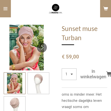
Ga
direct
naar
de
Sunset muse
hoofdinhoud
Turban
€ 59,00
In
winkelwagen
oms is minder meer. Het
hectische dagelijks leven
vraagt ​​soms om